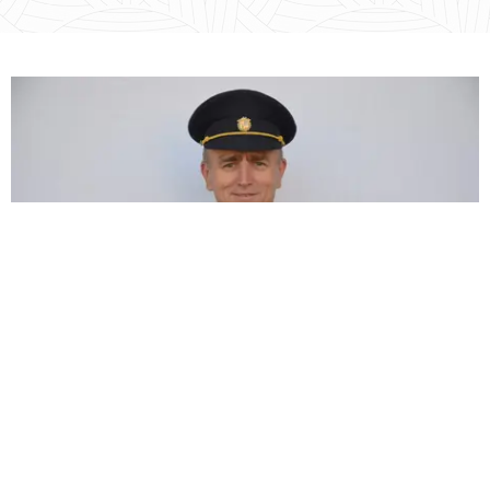
Vedoucí mládeže: Josef Šenkeřík