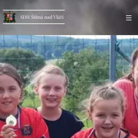
SDH Štítná nad Vláří